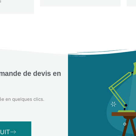
s
emande de devis en
ée en quelques clics.
UIT