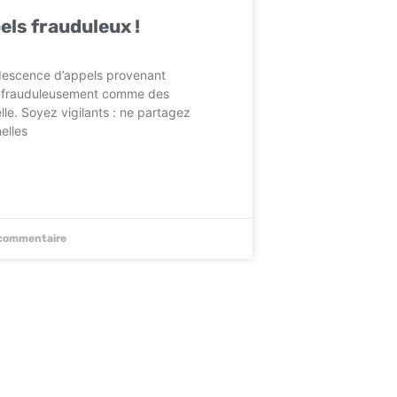
els frauduleux !
descence d’appels provenant
t frauduleusement comme des
le. Soyez vigilants : ne partagez
elles
commentaire